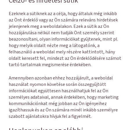
Célzó- és hirdetési sütik
Ezeknek a sütiknek az a célja, hogy általuk még inkább
az Önt érdeklő vagy az Ön számára releváns hirdetések
jelenjenek meg a weboldalakon. Ezek a sütik az Ön
hozzájárulása nélkül nem tudják Önt személy szerint
beazonosítani, olyan információkat gyűjtenek, mint pl.
hogy melyik oldalt nézte meg a látogatónk, a
felhasználó a weboldal mely részére kattintott, hány
oldalt keresett fel, mindezt az Ön érdeklődésére számot
tartó tartalmak megismerése érdekében.
Amennyiben azonban ehhez hozzájárult, a weboldal
használat nyomon követése során összegyűjtött
információkat együttesen használhatjuk fel az Ön
személyes adataival, annak érdekében, hogy marketing
kommunikációnkat még jobban az Ön igényeihez
igazíthassuk és az Ön számára minél inkább személyre
szabott ajánlatokra hívjuk fel a figyelmét.