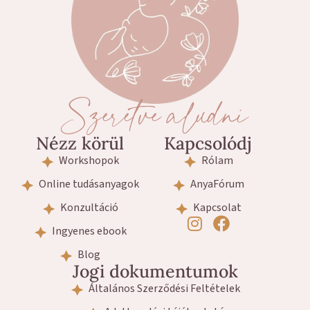
Szeretve aludni
Nézz körül
Kapcsolódj
Workshopok
Rólam
Online tudásanyagok
AnyaFórum
Konzultáció
Kapcsolat
Ingyenes ebook
Blog
Jogi dokumentumok
Általános Szerződési Feltételek