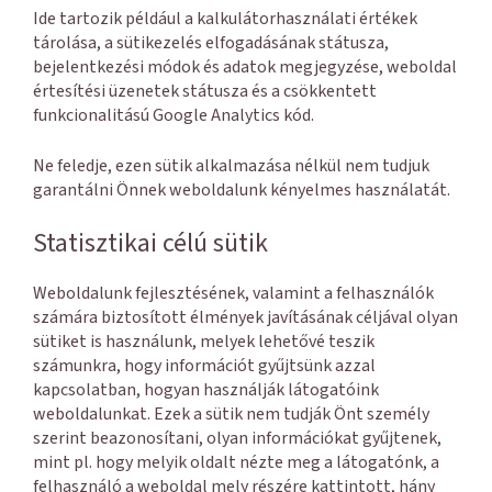
Ide tartozik például a kalkulátorhasználati értékek
tárolása, a sütikezelés elfogadásának státusza,
bejelentkezési módok és adatok megjegyzése, weboldal
értesítési üzenetek státusza és a csökkentett
funkcionalitású Google Analytics kód.
Ne feledje, ezen sütik alkalmazása nélkül nem tudjuk
garantálni Önnek weboldalunk kényelmes használatát.
Statisztikai célú sütik
Weboldalunk fejlesztésének, valamint a felhasználók
számára biztosított élmények javításának céljával olyan
sütiket is használunk, melyek lehetővé teszik
számunkra, hogy információt gyűjtsünk azzal
kapcsolatban, hogyan használják látogatóink
weboldalunkat. Ezek a sütik nem tudják Önt személy
szerint beazonosítani, olyan információkat gyűjtenek,
mint pl. hogy melyik oldalt nézte meg a látogatónk, a
felhasználó a weboldal mely részére kattintott, hány