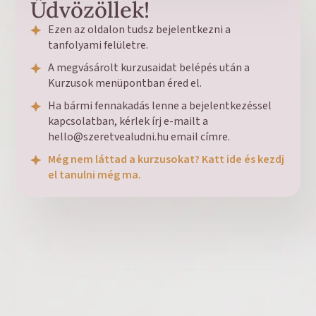
Üdvözöllek!
Ezen az oldalon tudsz bejelentkezni a
tanfolyami felületre.
A megvásárolt kurzusaidat belépés után a
Kurzusok menüpontban éred el.
Ha bármi fennakadás lenne a bejelentkezéssel
kapcsolatban, kérlek írj e-mailt a
hello@szeretvealudni.hu email címre.
Még nem láttad a kurzusokat? Katt ide és kezdj
el tanulni még ma.