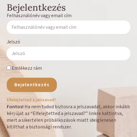
Bejelentkezés
Felhasználónév vagy email cím
Jelszó
Emlékezz rám
Bejelentkezés
Elfelejtetted a jelszavad?
Fontos!
Ha nem tudod biztosra a jelszavadat, akkor inkább
kérj újat az “Elfelejtetted a jelszavad?” linkre kattintva,
mert a sikertelen próbálkozások miatt ideiglenesen
kitilthat a biztonsági rendszer.