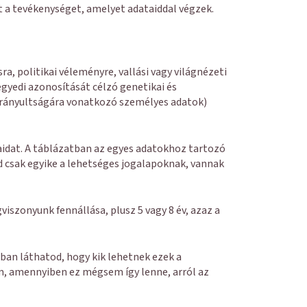
 a tevékenységet, amelyet adataiddal végzek.
a, politikai véleményre, vallási vagy világnézeti
yedi azonosítását célzó genetikai és
 irányultságára vonatkozó személyes adatok)
idat. A táblázatban az egyes adatokhoz tartozó
od csak egyike a lehetséges jogalapoknak, vannak
iszonyunk fennállása, plusz 5 vagy 8 év, azaz a
tban láthatod, hogy kik lehetnek ezek a
m, amennyiben ez mégsem így lenne, arról az