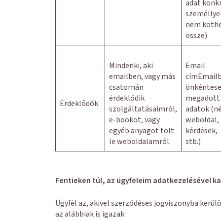
adat konk
személlye
nem köth
össze)
Mindenki, aki
Email
emailben, vagy más
címEmailb
csatornán
önkéntes
érdeklődik
megadott
Érdeklődők
szolgáltatásaimról,
adatok (né
e-bookot, vagy
weboldal,
egyéb anyagot tölt
kérdések,
le weboldalamról.
stb.)
Fentieken túl, az ügyfeleim adatkezelésével k
Ügyfél az, akivel szerződéses jogviszonyba kerül
az alábbiak is igazak: