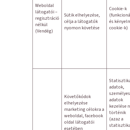
Weboldal
Cookie-k
látogatói –
Sütik elhelyezése,
(funkcioná
regisztráció
célja a látogatók
és kényel
nélkül
nyomon követése
cookie-k)
(Vendég)
Statisztik
adatok,
személyes
Követőkódok
adatok
elhelyezése
kezelése 
marketing célokra a
történik
weboldal, facebook
(azaz a
oldal látogatói
statisztik
esetében