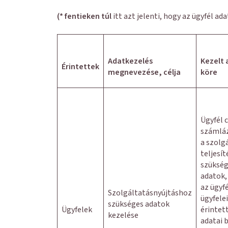
(* fentieken túl
itt azt jelenti, hogy az ügyfél a
Adatkezelés
Kezelt
Érintettek
megnevezése, célja
köre
Ügyfél 
számláz
a szolg
teljesí
szükség
adatok,
az ügyf
Szolgáltatásnyújtáshoz
ügyfele
szükséges adatok
Ügyfelek
érintet
kezelése
adatai 