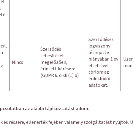
rét
l
ető
Szerződéses
en,
jogviszony
Szerződés
en
létrejötte
teljesítését
hiányában 1 év
Üzem
Nincs
megelőzően,
v,
elteltével
munk
érintett kérésére
törlöm az
(GDPR 6. cikk (1) b)
érdeklődői
adatokat.
apcsolatban az alábbi tájékoztatást adom:
ök és részére, ellenérték fejében valamely szolgáltatást nyújtok.