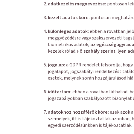
adatkezelés megnevezése:
pontosan leí
kezelt adatok köre:
pontosan meghatáro
különleges adatok:
ebben a rovatban jelö
meggyőződésre vagy szakszervezeti tagsá
biometrikus adatok,
az egészségügyi ad
kezelek rólad.
Fő szabály szerint ilyen 
jogalap:
a GDPR rendelet felsorolja, hog
jogalapot, jogszabályi rendelkezést talál
esetek, melynek során hozzájárulásod hi
időtartam:
ebben a rovatban láthatod, hog
jogszabályokban szabályozott bizonylat őr
adatokhoz hozzáférők köre:
ezek azok a
személyek, itt is tájékoztatlak azonban,
egyedi szerződésünkben is tájékoztatlak.