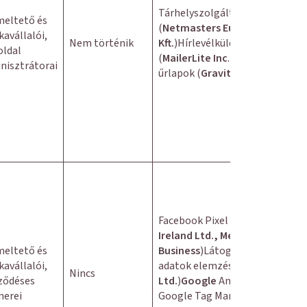
Tárhelyszolgáltató
eltető és
(
Netmasters Europe
avállalói,
Nem történik
Kft.
)Hírlevélküldő szoftver
ldal
(
MailerLite Inc
.)Webes
nisztrátorai
űrlapok (
Gravity Forms
)
Facebook Pixel (
Facebook
Ireland Ltd., Meta
eltető és
Business
)Látogatói
avállalói,
adatok elemzése (
Hotjar
Nincs
ződéses
Ltd.
)
Google
Analytics,
nerei
Google Tag Manager,