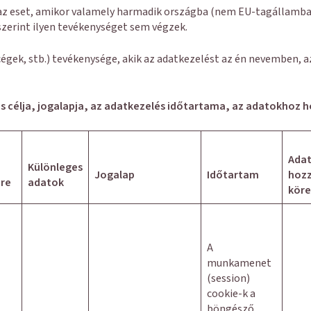
z az eset, amikor valamely harmadik országba (nem EU-tagállamb
szerint ilyen tevékenységet sem végzek.
cégek, stb.) tevékenysége, akik az adatkezelést az én nevemben,
s célja, jogalapja, az adatkezelés időtartama, az adatokhoz h
Ada
Különleges
Jogalap
Időtartam
hozz
re
adatok
köre
A
munkamenet
(session)
cookie-k a
böngésző