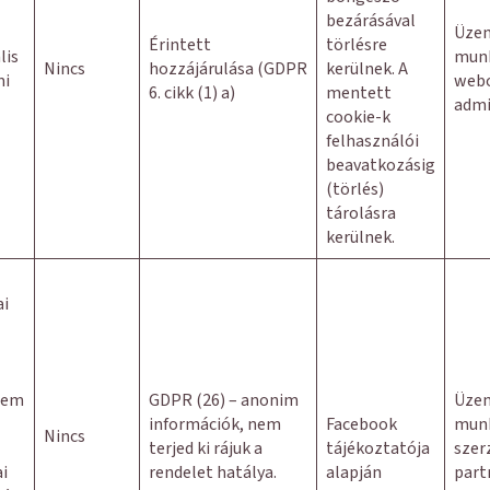
bezárásával
Üzem
Érintett
törlésre
lis
munk
Nincs
hozzájárulása (GDPR
kerülnek. A
mi
webo
6. cikk (1) a)
mentett
admi
cookie-k
felhasználói
beavatkozásig
(törlés)
tárolásra
kerülnek.
ai
nem
GDPR (26) – anonim
Üzem
információk, nem
Facebook
munk
Nincs
terjed ki rájuk a
tájékoztatója
szer
ai
rendelet hatálya.
alapján
part