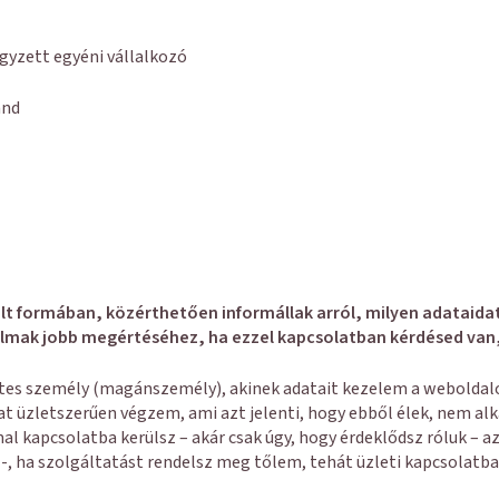
gyzett egyéni vállalkozó
and
t formában, közérthetően informállak arról, milyen adataidat
galmak jobb megértéséhez, ha ezzel kapcsolatban kérdésed van
tes személy (magánszemély), akinek adatait kezelem a weboldalo
 üzletszerűen végzem, ami azt jelenti, hogy ebből élek, nem alk
l kapcsolatba kerülsz – akár csak úgy, hogy érdeklődsz róluk – 
n -, ha szolgáltatást rendelsz meg tőlem, tehát üzleti kapcsolatb