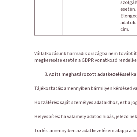
szolgál
esetén.
Elenge
adatok:
cím.
Vállalkozásunk harmadik országba nem továbbít a
megkeresése esetén a GDPR vonatkozó rendelkez
Az itt meghatározott adatkezeléssel ka
Tájékoztatás: amennyiben bármilyen kérdésed van
Hozzáférés: saját személyes adataidhoz, ezt a j
Helyesbítés: ha valamely adatod hibás, jelezd ne
Törlés: amennyiben az adatkezelésem alapja a ho