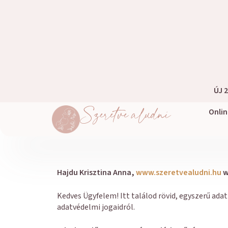
ÚJ 
Szeretve aludni
Onli
Hajdu Krisztina Anna,
www.szeretvealudni.hu
w
Kedves Ügyfelem! Itt találod rövid, egyszerű ada
adatvédelmi jogaidról.