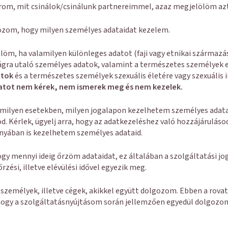
rom, mit csinálok/csinálunk partnereimmel, azaz megjelölöm azt
zom, hogy milyen személyes adataidat kezelem.
löm, ha valamilyen különleges adatot (faji vagy etnikai származásr
gra utaló személyes adatok, valamint a természetes személyek eg
atok
és a természetes személyek szexuális életére vagy szexuális
adatot nem kérek, nem ismerek meg és nem kezelek.
y milyen esetekben, milyen jogalapon kezelhetem személyes adata
od. Kérlek, ügyelj arra, hogy az adatkezeléshez való hozzájárulás
ányában is kezelhetem személyes adataid.
y mennyi ideig őrzöm adataidat, ez általában a szolgáltatási jogv
zési, illetve elévülési idővel egyezik meg.
 személyek, illetve cégek, akikkel együtt dolgozom. Ebben a rova
 hogy a szolgáltatásnyújtásom során jellemzően egyedül dolgozo