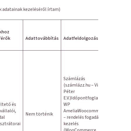
ők adatainak kezeléséről írtam)
khoz
férők
Adattovábbítás
Adatfeldolgozás
Számlázás
(számlázz.hu – Viszt
Péter
E.V.)Időpontfoglalás:
ltető és
WP
állalói,
AmeliaWoocommerce
Nem történik
dal
– rendelés fogadás,
sztrátorai
kezelés
(WooCommerce