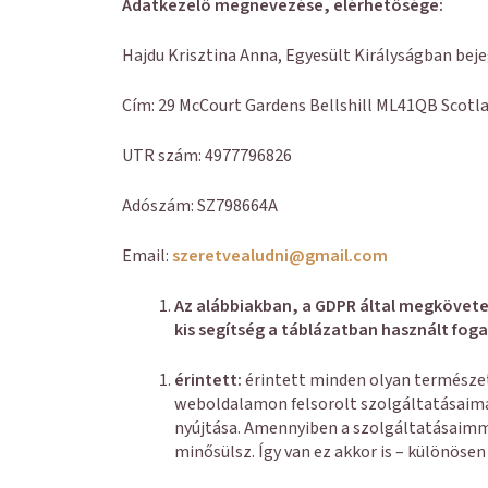
Adatkezelő megnevezése, elérhetősége:
Hajdu Krisztina Anna, Egyesült Királyságban beje
Cím: 29 McCourt Gardens Bellshill ML41QB Scotl
UTR szám: 4977796826
Adószám: SZ798664A
Email:
szeretvealudni@gmail.com
Az alábbiakban, a GDPR által megkövetel
kis segítség a táblázatban használt fo
érintett:
érintett minden olyan természe
weboldalamon felsorolt szolgáltatásaimat
nyújtása. Amennyiben a szolgáltatásaimma
minősülsz. Így van ez akkor is – különöse