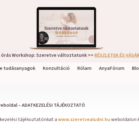
2 órás Workshop: Szeretve változtatunk >>
RÉSZLETEK ÉS VÁSÁ
ne tudásanyagok
Konzultáció
Rólam
AnyaFórum
Bl
eboldal – ADATKEZELÉSI TÁJÉKOZTATÓ
tkezelési tájékoztatónkat a
www.szeretvealudni.hu
weboldalon k