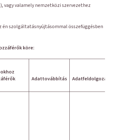
a), vagy valamely nemzetközi szervezethez
 az én szolgáltatásnyújtásommal összefüggésben
ozzáférők köre:
tokhoz
áférők
Adattovábbítás
Adatfeldolgozás