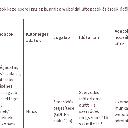
datok kezelésére igaz az is, amit a weboldal látogatók és érdeklőd
Adato
 adatok
Különleges
Jogalap
Időtartam
hozzá
adatok
köre
cégadatai,
ási adatai,
áltatás
téséhez
es egyéb
Szerződés
 esetleges
időtartama
Szerződés
Üzeme
él
alatt + a
teljesítése
munkav
inek/
Nincs
szerződés
(GDPR 6.
webol
tjeinek
megszűnésétől
cikk (1) b)
admini
bizonyos
számított 5