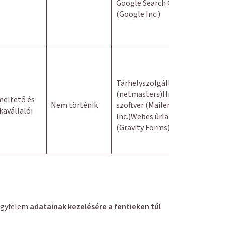
Google Search Console
(Google Inc.)
Tárhelyszolgáltató
(netmasters)Hírlevélküldő
eltető és
Nem történik
szoftver (MailerLite
avállalói
Inc.)Webes űrlapok
(Gravity Forms)
 Ügyfelem
adatainak kezelésére a fentieken túl