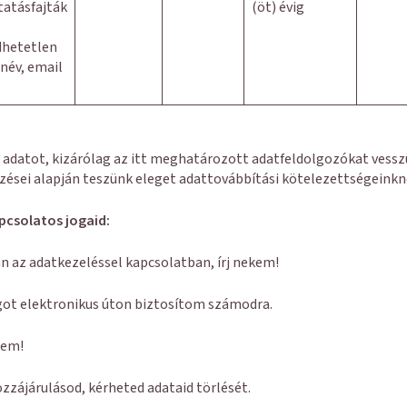
tatásfajták
(öt) évig
dhetetlen
 név, email
datot, kizárólag az itt meghatározott adatfeldolgozókat vesszü
ései alapján teszünk eleget adattovábbítási kötelezettségeinkn
pcsolatos jogaid:
 az adatkezeléssel kapcsolatban, írj nekem!
ogot elektronikus úton biztosítom számodra.
kem!
zzájárulásod, kérheted adataid törlését.