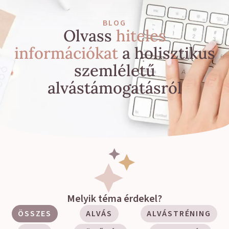
BLOG
Olvass
hiteles
információkat
a holisztikus
szemléletű
alvástámogatásról
Melyik téma érdekel?
ÖSSZES
ALVÁS
ALVÁSTRÉNING