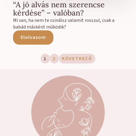
“A jó alvás nem szerencse
kérdése” – valóban?
Mi van, ha nem te csinálsz valamit rosszul, csak a
babád másként működik?
Elolvasom
1
2
KÖVETKEZŐ