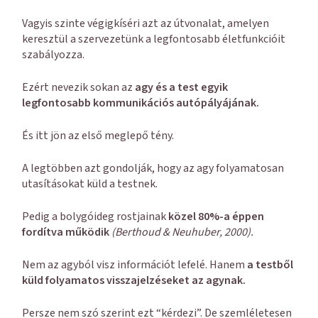
Vagyis szinte végigkíséri azt az útvonalat, amelyen
keresztül a szervezetünk a legfontosabb életfunkcióit
szabályozza.
Ezért nevezik sokan az
agy és a test egyik
legfontosabb kommunikációs autópályájának.
És itt jön az első meglepő tény.
A legtöbben azt gondolják, hogy az agy folyamatosan
utasításokat küld a testnek.
Pedig a bolygóideg rostjainak
közel 80%-a éppen
fordítva működik
(Berthoud & Neuhuber, 2000).
Nem az agyból visz információt lefelé. Hanem
a testből
küld folyamatos visszajelzéseket az agynak.
Persze nem szó szerint ezt “kérdezi”. De szemléletesen