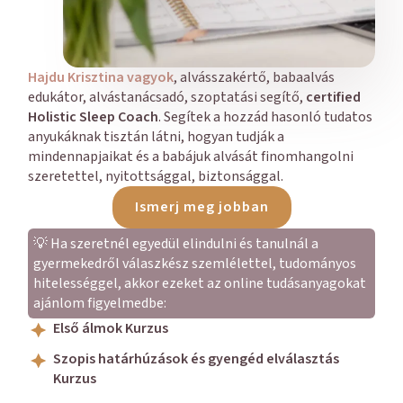
Hajdu Krisztina vagyok
, alvásszakértő, babaalvás
edukátor, alvástanácsadó, szoptatási segítő,
certified
Holistic Sleep Coach
. Segítek a hozzád hasonló tudatos
anyukáknak tisztán látni, hogyan tudják a
mindennapjaikat és a babájuk alvását finomhangolni
szeretettel, nyitottsággal, biztonsággal.
Ismerj meg jobban
💡 Ha szeretnél egyedül elindulni és tanulnál a
gyermekedről válaszkész szemlélettel, tudományos
hitelességgel, akkor ezeket az online tudásanyagokat
ajánlom figyelmedbe:
Első álmok Kurzus
Szopis határhúzások és gyengéd elválasztás
Kurzus