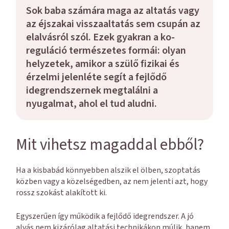
Sok baba számára maga az altatás vagy
az éjszakai visszaaltatás sem csupán az
elalvásról szól. Ezek gyakran a ko-
reguláció természetes formái: olyan
helyzetek, amikor a szülő fizikai és
érzelmi jelenléte segít a fejlődő
idegrendszernek megtalálni a
nyugalmat, ahol el tud aludni.
Mit vihetsz magaddal ebből?
Ha a kisbabád könnyebben alszik el ölben, szoptatás
közben vagy a közelségedben, az nem jelenti azt, hogy
rossz szokást alakított ki.
Egyszerűen így működik a fejlődő idegrendszer. A jó
alvás nem kizárólag altatási technikákon múlik, hanem