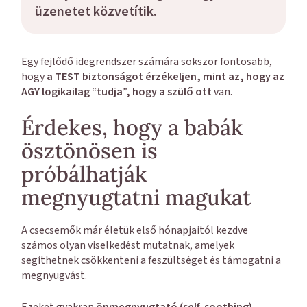
üzenetet közvetítik.
Egy fejlődő idegrendszer számára sokszor fontosabb,
hogy
a TEST biztonságot érzékeljen, mint az, hogy az
AGY logikailag “tudja”, hogy a szülő ott
van.
Érdekes, hogy a babák
ösztönösen is
próbálhatják
megnyugtatni magukat
A csecsemők már életük első hónapjaitól kezdve
számos olyan viselkedést mutatnak, amelyek
segíthetnek csökkenteni a feszültséget és támogatni a
megnyugvást.