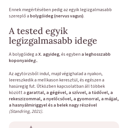
Ennek megértésében pedig az egyik legizgalmasabb
szereplő a
bolygóideg (nervus vagus)
.
A tested egyik
legizgalmasabb idege
A bolygóideg a
X. agyideg
, és egyben
a leghosszabb
koponyaide
g.
.
Az agytörzsből indul, majd végighalad a nyakon,
leereszkedik a mellkason keresztül, és egészen a
hasüregig fut. Útközben kapcsolatban áll többek
között a
garattal, a gégével, a szívvel, a tüdővel, a
rekeszizommal, a nyelőcsővel, a gyomorral, a májjal,
a hasnyálmiriggyel és a belek nagy részével
(Standring, 2021).