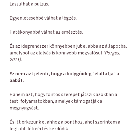
Lassulhat a pulzus.
Egyenletesebbé válhat a légzés.
Hatékonyabbá válhat az emésztés.
És az idegrendszer könnyebben jut el abba az állapotba,
amelyből az elalvás is könnyebb megvalósul
(Porges,
2011).
Ez nem azt jelenti, hogy a bolygóideg “elaltatja” a
babát.
Hanem azt, hogy fontos szerepet játszik azokban a
testi folyamatokban, amelyek támogatják a
megnyugvást.
És itt érkezünk el ahhoz a ponthoz, ahol szerintem a
legtöbb félreértés kezdődik.