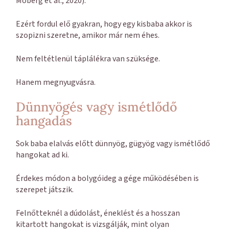
Moberg et al., 2020).
Ezért fordul elő gyakran, hogy egy kisbaba akkor is
szopizni szeretne, amikor már nem éhes.
Nem feltétlenül táplálékra van szüksége.
Hanem megnyugvásra.
Dünnyögés vagy ismétlődő
hangadás
Sok baba elalvás előtt dünnyög, gügyög vagy ismétlődő
hangokat ad ki.
Érdekes módon a bolygóideg a gége működésében is
szerepet játszik.
Felnőtteknél a dúdolást, éneklést és a hosszan
kitartott hangokat is vizsgálják, mint olyan