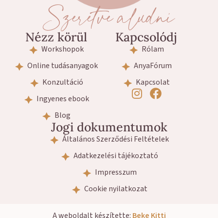
Szeretve aludni
Nézz körül
Kapcsolódj
Workshopok
Rólam
Online tudásanyagok
AnyaFórum
Konzultáció
Kapcsolat
Ingyenes ebook
Blog
Jogi dokumentumok
Általános Szerződési Feltételek
Adatkezelési tájékoztató
Impresszum
Cookie nyilatkozat
A weboldalt készítette:
Beke Kitti