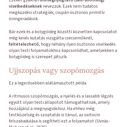
Ezeket gyakran
önmegnyugtató (self-soothing)
viselkedéseknek
nevezzük. Ezek nem tudatos
megküzdési stratégiák, csupán ösztönös primitív
öningeradások.
Bár ezek és a bolygóideg közötti közvetlen kapcsolatot
még kevés kutatás vizsgálta csecsemőknél,
feltételezhető
, hogy néhány ilyen ösztönös viselkedés
olyan testi folyamatokhoz kapcsolódhat, amelyekben a
bolygóideg is szerepet játszik.
Ujjszopás vagy szopómozgás
Ez a legerősebben alátámasztott példa.
A ritmusos szopómozgás, a nyelés és a lassabb légzés
együtt olyan testi állapotot támogathatnak, amely
hozzájárul a megnyugváshoz. Ha ehhez még
testközelség és szoptatás is társul, az oxitocin
felszabadulása is segítheti ezt a folyamatot (Uvnäs-