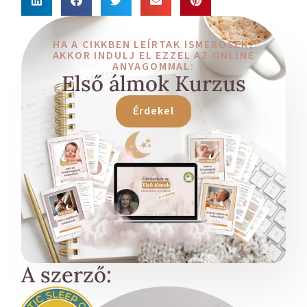
HA A CIKKBEN LEÍRTAK ISMERŐSEK,
AKKOR INDULJ EL EZZEL AZ ONLINE
ANYAGOMMAL:
Első álmok Kurzus
Érdekel
A szerző: