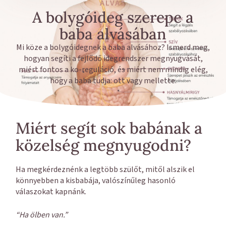
ALVÁS
A bolygóideg szerepe a
baba alvásában
Mi köze a bolygóidegnek a baba alvásához? Ismerd meg,
hogyan segíti a fejlődő idegrendszer megnyugvását,
miért fontos a ko-reguláció, és miért nem mindig elég,
hogy a baba tudja: ott vagy mellette.
Miért segít sok babának a
közelség megnyugodni?
Ha megkérdeznénk a legtöbb szülőt, mitől alszik el
könnyebben a kisbabája, valószínűleg hasonló
válaszokat kapnánk.
“Ha ölben van.”