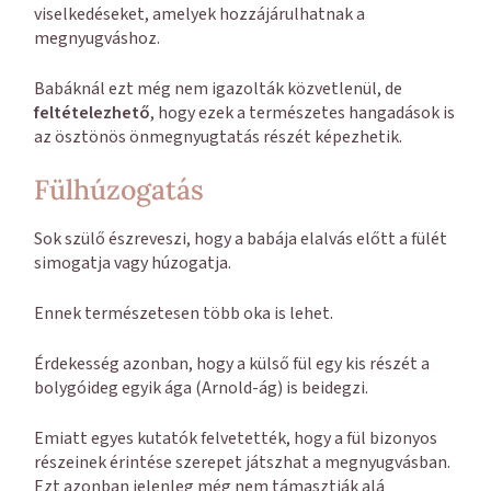
viselkedéseket, amelyek hozzájárulhatnak a
megnyugváshoz.
Babáknál ezt még nem igazolták közvetlenül, de
feltételezhető
, hogy ezek a természetes hangadások is
az ösztönös önmegnyugtatás részét képezhetik.
Fülhúzogatás
Sok szülő észreveszi, hogy a babája elalvás előtt a fülét
simogatja vagy húzogatja.
Ennek természetesen több oka is lehet.
Érdekesség azonban, hogy a külső fül egy kis részét a
bolygóideg egyik ága (Arnold-ág) is beidegzi.
Emiatt egyes kutatók felvetették, hogy a fül bizonyos
részeinek érintése szerepet játszhat a megnyugvásban.
Ezt azonban jelenleg még nem támasztják alá