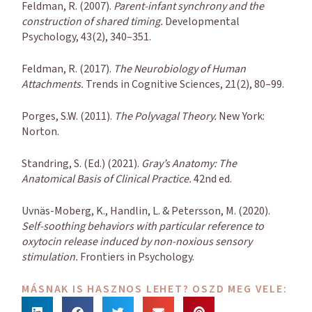
Feldman, R. (2007).
Parent-infant synchrony and the
construction of shared timing.
Developmental
Psychology, 43(2), 340–351.
Feldman, R. (2017).
The Neurobiology of Human
Attachments.
Trends in Cognitive Sciences, 21(2), 80–99.
Porges, S.W. (2011).
The Polyvagal Theory.
New York:
Norton.
Standring, S. (Ed.) (2021).
Gray’s Anatomy: The
Anatomical Basis of Clinical Practice.
42nd ed.
Uvnäs-Moberg, K., Handlin, L. & Petersson, M. (2020).
Self-soothing behaviors with particular reference to
oxytocin release induced by non-noxious sensory
stimulation.
Frontiers in Psychology.
MÁSNAK IS HASZNOS LEHET? OSZD MEG VELE: