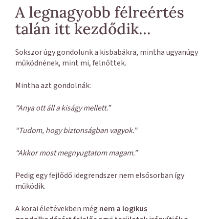
A legnagyobb félreértés
talán itt kezdődik…
Sokszor úgy gondolunk a kisbabákra, mintha ugyanúgy
működnének, mint mi, felnőttek.
Mintha azt gondolnák:
“Anya ott áll a kiságy mellett.”
“Tudom, hogy biztonságban vagyok.”
“Akkor most megnyugtatom magam.”
Pedig egy fejlődő idegrendszer nem elsősorban így
működik.
A korai életévekben még
nem a logikus