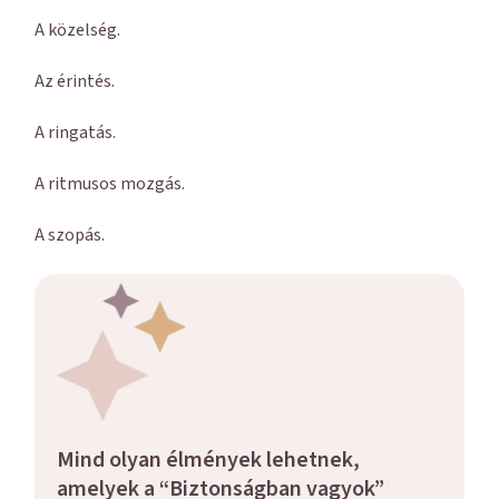
A közelség.
Az érintés.
A ringatás.
A ritmusos mozgás.
A szopás.
Mind olyan élmények lehetnek,
amelyek a “Biztonságban vagyok”