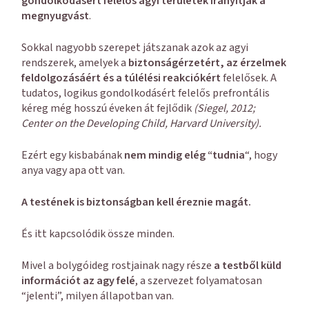
gondolkodásért felelős agyi területek irányítják a
megnyugvást
.
Sokkal nagyobb szerepet játszanak azok az agyi
rendszerek, amelyek a
biztonságérzetért, az érzelmek
feldolgozásáért és a túlélési reakciókért
felelősek. A
tudatos, logikus gondolkodásért felelős prefrontális
kéreg még hosszú éveken át fejlődik
(Siegel, 2012;
Center on the Developing Child, Harvard University).
Ezért egy kisbabának
nem mindig elég “tudnia
“, hogy
anya vagy apa ott van.
A testének is biztonságban kell éreznie magát.
És itt kapcsolódik össze minden.
Mivel a bolygóideg rostjainak nagy része
a testből küld
információt az agy felé
, a szervezet folyamatosan
“jelenti”, milyen állapotban van.