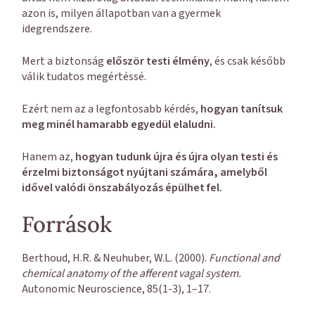
azon is, milyen állapotban van a gyermek
idegrendszere.
Mert a biztonság
először testi élmény
, és csak később
válik tudatos megértéssé.
Ezért nem az a legfontosabb kérdés,
hogyan tanítsuk
meg minél hamarabb egyedül elaludni.
Hanem az,
hogyan tudunk újra és újra olyan testi és
érzelmi biztonságot nyújtani számára, amelyből
idővel valódi önszabályozás épülhet fel.
Források
Berthoud, H.R. & Neuhuber, W.L. (2000).
Functional and
chemical anatomy of the afferent vagal system.
Autonomic Neuroscience, 85(1-3), 1–17.