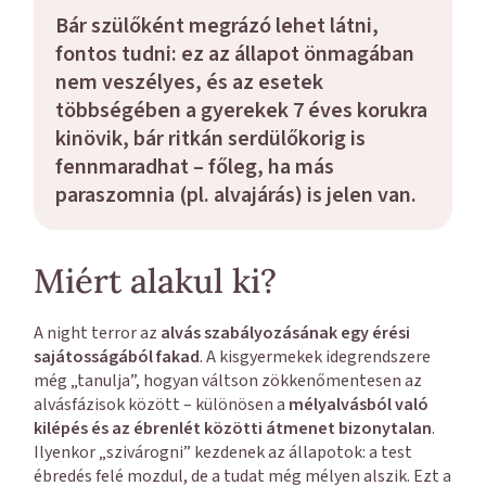
Bár szülőként megrázó lehet látni,
fontos tudni:
ez az állapot önmagában
nem veszélyes
, és az esetek
többségében
a gyerekek 7 éves korukra
kinövik
, bár ritkán serdülőkorig is
fennmaradhat – főleg, ha más
paraszomnia (pl. alvajárás) is jelen van.
Miért alakul ki?
A night terror az
alvás szabályozásának egy érési
sajátosságából fakad
. A kisgyermekek idegrendszere
még „tanulja”, hogyan váltson zökkenőmentesen az
alvásfázisok között – különösen a
mélyalvásból való
kilépés és az ébrenlét közötti átmenet bizonytalan
.
Ilyenkor „szivárogni” kezdenek az állapotok: a test
ébredés felé mozdul, de a tudat még mélyen alszik. Ezt a