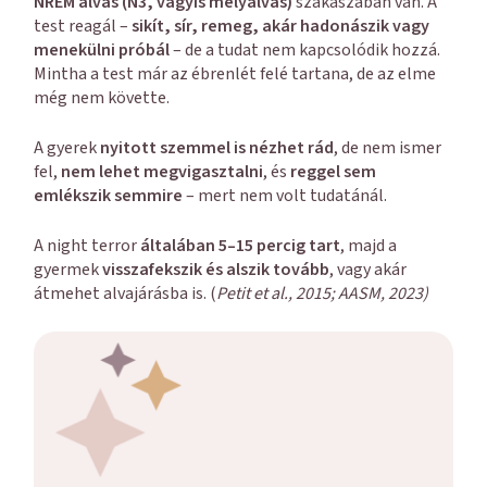
NREM alvás (N3, vagyis mélyalvás)
szakaszában van. A
test reagál –
sikít, sír, remeg, akár hadonászik vagy
menekülni próbál
– de a tudat nem kapcsolódik hozzá.
Mintha a test már az ébrenlét felé tartana, de az elme
még nem követte.
A gyerek
nyitott szemmel is nézhet rád
, de nem ismer
fel,
nem lehet megvigasztalni
, és
reggel sem
emlékszik semmire
– mert nem volt tudatánál.
A night terror
általában 5–15 percig tart
, majd a
gyermek
visszafekszik és alszik tovább
, vagy akár
átmehet alvajárásba is. (
Petit et al., 2015; AASM, 2023)