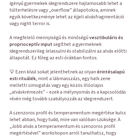
igényű gyermekek idegrendszere hajlamosabb lehet a
túlterhelésre vagy „overflow” állapotokra, aminek
egyik következménye lehet az éjjeli alvásfragmentáció
vagy night terror is.
A megfelelő mennyiségű és minőségű
vesztibuláris és
proprioceptív input
segíthet a gyermeknek
idegrendszerileg lelassulni és stabilizálni az alvás előtti
állapotát. Ez főleg az esti órákban fontos.
💡 Ezen kívül sokat jelenthetnek az olyan
érintésalapú
esti rituálék
, mint a lábmasszázs, egy halk zene
melletti simogatás vagy egy közös illóolajos
„alváskrémezés” – ezek a mélynyomás és a kapcsolódás
révén még tovább szabályozzák az idegrendszert.
A szenzoros profil és temperamentum megértése kulcs
lehet abban, hogy tudd, mire van valóban szüksége. A
„Jobb alvás a temperamentum és szenzoros profil
megértésével” workshopon arról tanulhatsz, hogy