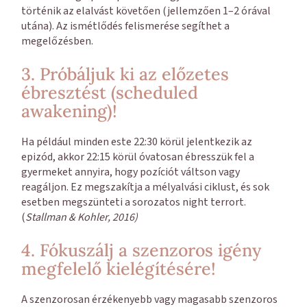
történik az elalvást követően (jellemzően 1–2 órával
utána). Az ismétlődés felismerése segíthet a
megelőzésben.
3. Próbáljuk ki az előzetes
ébresztést (scheduled
awakening)!
Ha például minden este 22:30 körül jelentkezik az
epizód, akkor 22:15 körül óvatosan ébresszük fel a
gyermeket annyira, hogy pozíciót váltson vagy
reagáljon. Ez megszakítja a mélyalvási ciklust, és sok
esetben megszünteti a sorozatos night terrort.
(
Stallman & Kohler, 2016)
4. Fókuszálj a szenzoros igény
megfelelő kielégítésére!
A szenzorosan érzékenyebb vagy magasabb szenzoros