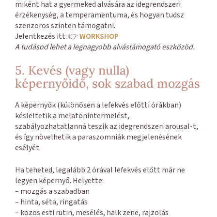
miként hat a gyermeked alvására az idegrendszeri
érzékenység, a temperamentuma, és hogyan tudsz
szenzoros szinten támogatni.
Jelentkezés itt: 👉
WORKSHOP
A tudásod lehet a legnagyobb alvástámogató eszközöd.
5. Kevés (vagy nulla)
képernyőidő, sok szabad mozgás
A képernyők (különösen a lefekvés előtti órákban)
késleltetik a melatonintermelést,
szabályozhatatlanná teszik az idegrendszeri arousal-t,
és így növelhetik a paraszomniák megjelenésének
esélyét.
Ha teheted, legalább 2 órával lefekvés előtt már ne
legyen képernyő. Helyette:
– mozgás a szabadban
– hinta, séta, ringatás
– közös esti rutin, mesélés, halk zene, rajzolás