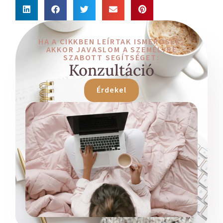
HA A CIKKBEN LEÍRTAK ISMERŐSEK,
AKKOR JAVASLOM A SZEMÉLYRE
SZABOTT SEGÍTSÉGET:
Konzultáció
Érdekel