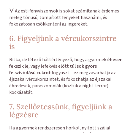
💡 Az esti fényviszonyok is sokat számítanak: érdemes
meleg tónusú, tompított fényeket használni, és
fokozatosan csökkenteni az ingereket.
6. Figyeljünk a vércukorszintre
is
Ritka, de létező háttértényező, hogy a gyermek
éhesen
fekszik le
, vagy lefekvés előtt
túl sok gyors
felszívódású cukrot
fogyaszt – ez megzavarhatja az
éjszakai vércukorszintet, és fokozhatja az éjszakai
ébredések, paraszomniák (köztük a night terror)
kockázatát.
7. Szellőztessünk, figyeljünk a
légzésre
Ha a gyermek rendszeresen horkol, nyitott szájjal