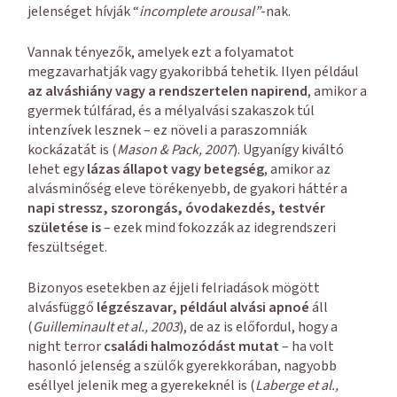
jelenséget hívják “
incomplete arousal”
-nak.
Vannak tényezők, amelyek ezt a folyamatot
megzavarhatják vagy gyakoribbá tehetik. Ilyen például
az alváshiány vagy a rendszertelen napirend
, amikor a
gyermek túlfárad, és a mélyalvási szakaszok túl
intenzívek lesznek – ez növeli a paraszomniák
kockázatát is (
Mason & Pack, 2007
). Ugyanígy kiváltó
lehet egy
lázas állapot vagy betegség
, amikor az
alvásminőség eleve törékenyebb, de gyakori háttér a
napi stressz, szorongás, óvodakezdés, testvér
születése is
– ezek mind fokozzák az idegrendszeri
feszültséget.
Bizonyos esetekben az éjjeli felriadások mögött
alvásfüggő
légzészavar, például alvási apnoé
áll
(
Guilleminault et al., 2003
), de az is előfordul, hogy a
night terror
családi halmozódást mutat
– ha volt
hasonló jelenség a szülők gyerekkorában, nagyobb
eséllyel jelenik meg a gyerekeknél is (
Laberge et al.,