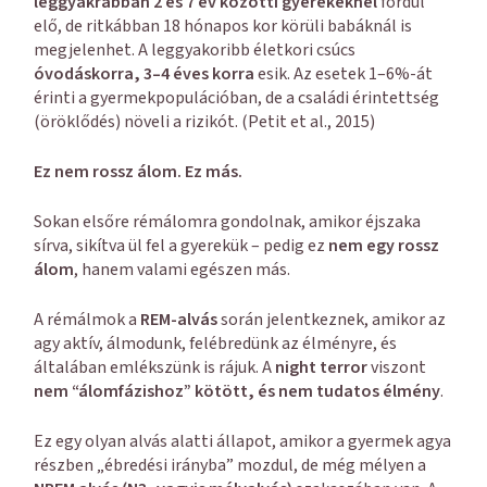
leggyakrabban 2 és 7 év közötti gyerekeknél
fordul
elő, de ritkábban 18 hónapos kor körüli babáknál is
megjelenhet. A leggyakoribb életkori csúcs
óvodáskorra, 3–4 éves korra
esik. Az esetek 1–6%-át
érinti a gyermekpopulációban, de a családi érintettség
(öröklődés) növeli a rizikót. (Petit et al., 2015)
Ez nem rossz álom. Ez más.
Sokan elsőre rémálomra gondolnak, amikor éjszaka
sírva, sikítva ül fel a gyerekük – pedig ez
nem egy rossz
álom
, hanem valami egészen más.
A rémálmok a
REM-alvás
során jelentkeznek, amikor az
agy aktív, álmodunk, felébredünk az élményre, és
általában emlékszünk is rájuk. A
night terror
viszont
nem “álomfázishoz” kötött, és nem tudatos élmény
.
Ez egy olyan alvás alatti állapot, amikor a gyermek agya
részben „ébredési irányba” mozdul, de még mélyen a