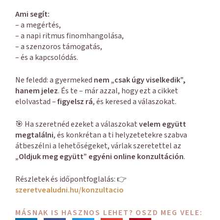
Ami segít:
– a megértés,
– a napi ritmus finomhangolása,
– a szenzoros támogatás,
– és a kapcsolódás.
Ne feledd: a gyermeked
nem „csak úgy viselkedik”,
hanem jelez
. És te – már azzal, hogy ezt a cikket
elolvastad –
figyelsz rá
, és keresed a válaszokat.
🎯 Ha szeretnéd ezeket a válaszokat
velem együtt
megtalálni
, és konkrétan a ti helyzetetekre szabva
átbeszélni a lehetőségeket, várlak szeretettel az
„Oldjuk meg együtt” egyéni online konzultáción
.
Részletek és időpontfoglalás: 👉
szeretvealudni.hu/konzultacio
MÁSNAK IS HASZNOS LEHET? OSZD MEG VELE: