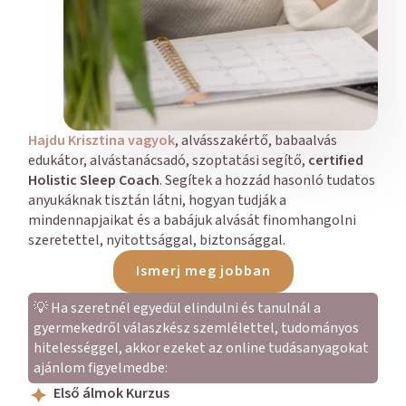
Hajdu Krisztina vagyok
, alvásszakértő, babaalvás
edukátor, alvástanácsadó, szoptatási segítő,
certified
Holistic Sleep Coach
. Segítek a hozzád hasonló tudatos
anyukáknak tisztán látni, hogyan tudják a
mindennapjaikat és a babájuk alvását finomhangolni
szeretettel, nyitottsággal, biztonsággal.
Ismerj meg jobban
💡 Ha szeretnél egyedül elindulni és tanulnál a
gyermekedről válaszkész szemlélettel, tudományos
hitelességgel, akkor ezeket az online tudásanyagokat
ajánlom figyelmedbe:
Első álmok Kurzus