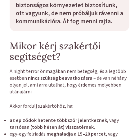
biztonságos környezetet biztosítunk,
ott vagyunk
, de nem próbáljuk rávenni a
kommunikációra. Át fog menni rajta.
Mikor kérj szakértői
segítséget?
A night terror önmagában nem betegség, és a legtöbb
esetben
nincs szükség beavatkozásra
– de van néhány
olyan jel, ami arra utalhat, hogy érdemes mélyebben
utánajárni.
Akkor fordulj szakértőhöz, ha:
az epizódok hetente többször jelentkeznek
, vagy
tartósan (több héten át) visszatérnek
,
egy-egy felriadás
meghaladja a 15–20 percet
, vagy