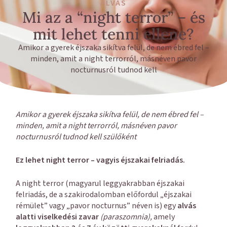
ALVÁS
Mi az a “night terror” – és
mit lehet tenni ellene?
Amikor a gyerek éjszaka sikítva felül, de nem ébred fel –
minden, amit a night terrorról, másnéven pavor
nocturnusról tudnod kell
Amikor a gyerek éjszaka sikítva felül, de nem ébred fel –
minden, amit a night terrorról, másnéven pavor
nocturnusról tudnod kell szülőként
Ez lehet night terror – vagyis éjszakai felriadás.
A night terror (magyarul leggyakrabban éjszakai
felriadás, de a szakirodalomban előfordul „éjszakai
rémület” vagy „pavor nocturnus” néven is) egy
alvás
alatti viselkedési zavar
(paraszomnia),
amely