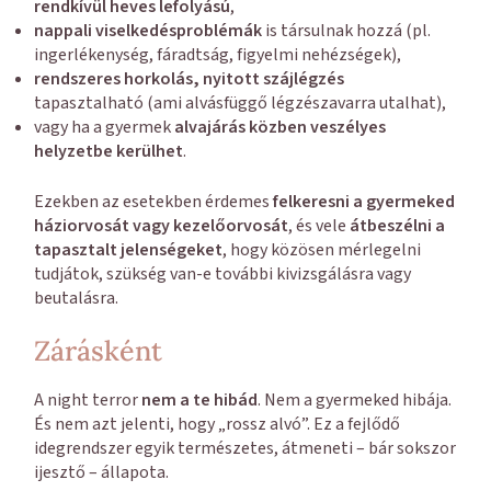
rendkívül heves lefolyású
,
nappali viselkedésproblémák
is társulnak hozzá (pl.
ingerlékenység, fáradtság, figyelmi nehézségek),
rendszeres horkolás, nyitott szájlégzés
tapasztalható (ami alvásfüggő légzészavarra utalhat),
vagy ha a gyermek
alvajárás közben veszélyes
helyzetbe kerülhet
.
Ezekben az esetekben érdemes
felkeresni a gyermeked
háziorvosát vagy kezelőorvosát
, és vele
átbeszélni a
tapasztalt jelenségeket
, hogy közösen mérlegelni
tudjátok, szükség van-e további kivizsgálásra vagy
beutalásra.
Zárásként
A night terror
nem a te hibád
. Nem a gyermeked hibája.
És nem azt jelenti, hogy „rossz alvó”. Ez a fejlődő
idegrendszer egyik természetes, átmeneti – bár sokszor
ijesztő – állapota.