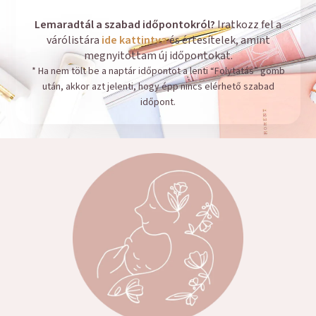
Lemaradtál a szabad időpontokról?
Iratkozz fel a
várólistára
ide kattintva
és értesítelek, amint
megnyitottam új időpontokat.
* Ha nem tölt be a naptár időpontot a lenti “Folytatás” gomb
után, akkor azt jelenti, hogy épp nincs elérhető szabad
időpont.