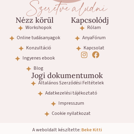
Szeretve aludni
Nézz körül
Kapcsolódj
Workshopok
Rólam
Online tudásanyagok
AnyaFórum
Konzultáció
Kapcsolat
Ingyenes ebook
Blog
Jogi dokumentumok
Általános Szerződési Feltételek
Adatkezelési tájékoztató
Impresszum
Cookie nyilatkozat
A weboldalt készítette:
Beke Kitti