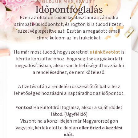
OLDJUK MEG EGYÜTT
Időpontfoglalás
Ezen az oldalon tudod kiválasztani a számodra
szimpatikus időpontot, és rögtön ki is tudod fizetni,
ezzel véglegesítve azt. Ezután a megadott email
címre küldöm az instrukciókat.
Ha már most tudod, hogy szeretnél
utánkövetést
is
kérni a konzultációhoz, hogy segítsek a gyakorlati
megvalósításban, akkor van lehetőséged hozzáadni
a rendelésedhez, de nem kötelező.
A fizetés után a rendelési összesítőtől balra lesz
lehetőséged hozzáadni a naptáradhoz az időpontot.
Fontos!
Ha külföldről foglalsz, akkor a saját idődet
látod. (Ügyfélidő)
Viszont ha a konzi idején már Magyarországon
vagytok, kérlek előtte duplán
ellenőrizd a kezdési
időt.