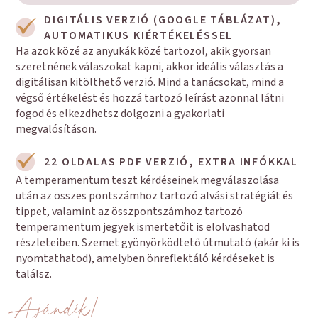
DIGITÁLIS VERZIÓ (GOOGLE TÁBLÁZAT),
AUTOMATIKUS KIÉRTÉKELÉSSEL
Ha azok közé az anyukák közé tartozol, akik gyorsan
szeretnének válaszokat kapni, akkor ideális választás a
digitálisan kitölthető verzió. Mind a tanácsokat, mind a
végső értékelést és hozzá tartozó leírást azonnal látni
fogod és elkezdhetsz dolgozni a gyakorlati
megvalósításon.
22 OLDALAS PDF VERZIÓ, EXTRA INFÓKKAL
A temperamentum teszt kérdéseinek megválaszolása
után az összes pontszámhoz tartozó alvási stratégiát és
tippet, valamint az összpontszámhoz tartozó
temperamentum jegyek ismertetőit is elolvashatod
részleteiben. Szemet gyönyörködtető útmutató (akár ki is
nyomtathatod), amelyben önreflektáló kérdéseket is
találsz.
Ajándék!