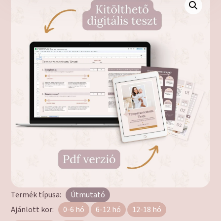
Termék típusa:
Útmutató
Ajánlott kor:
0-6 hó
6-12 hó
12-18 hó