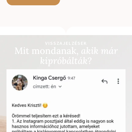
VISSZAJELZÉSEK
Mit mondanak,
akik már
kipróbálták
?