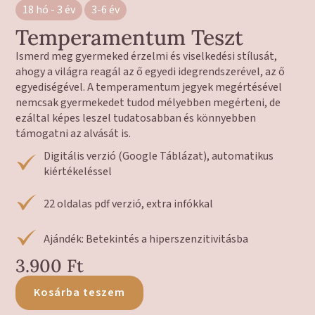
18 hó - 3 év
3-6 év
Temperamentum Teszt
Ismerd meg gyermeked érzelmi és viselkedési stílusát,
ahogy a világra reagál az ő egyedi idegrendszerével, az ő
egyediségével. A temperamentum jegyek megértésével
nemcsak gyermekedet tudod mélyebben megérteni, de
ezáltal képes leszel tudatosabban és könnyebben
támogatni az alvását is.
Digitális verzió (Google Táblázat), automatikus
kiértékeléssel
22 oldalas pdf verzió, extra infókkal
Ajándék: Betekintés a hiperszenzitivitásba
3.900
Ft
Kosárba teszem