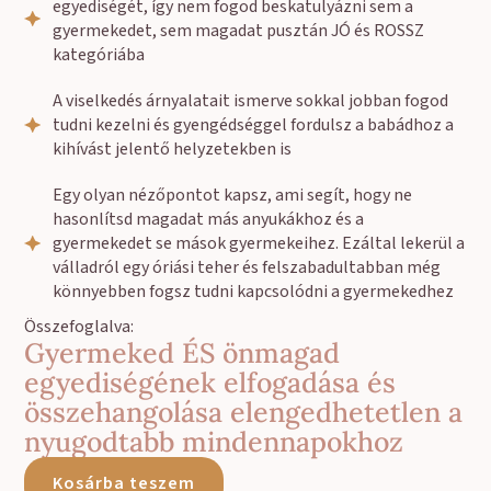
egyediségét, így nem fogod beskatulyázni sem a
gyermekedet, sem magadat pusztán JÓ és ROSSZ
kategóriába
A viselkedés árnyalatait ismerve sokkal jobban fogod
tudni kezelni és gyengédséggel fordulsz a babádhoz a
kihívást jelentő helyzetekben is
Egy olyan nézőpontot kapsz, ami segít, hogy ne
hasonlítsd magadat más anyukákhoz és a
gyermekedet se mások gyermekeihez. Ezáltal lekerül a
válladról egy óriási teher és felszabadultabban még
könnyebben fogsz tudni kapcsolódni a gyermekedhez
Összefoglalva:
Gyermeked ÉS önmagad
egyediségének elfogadása és
összehangolása elengedhetetlen a
nyugodtabb mindennapokhoz
Kosárba teszem