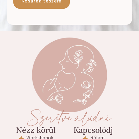
Kosárba teszem
Szeretve aludni
Nézz körül
Kapcsolódj
Workshopok
Rólam