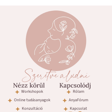
Szeretve aludni
Nézz körül
Kapcsolódj
Workshopok
Rólam
Online tudásanyagok
AnyaFórum
Konzultáció
Kapcsolat