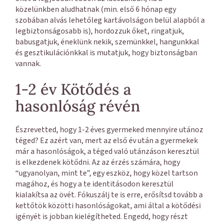
közelünkben aludhatnak (min. első 6 hónap egy
szobában alvás lehetőleg kartávolságon belül alapból a
legbiztonságosabb is), hordozzuk őket, ringatjuk,
babusgatjuk, éneklünk nekik, szemünkkel, hangunkkal
és gesztikulációnkkal is mutatjuk, hogy biztonságban
vannak.
1-2 év Kötődés a
hasonlóság révén
Észrevetted, hogy 1-2 éves gyermeked mennyire utánoz
téged? Ez azért van, mert az első év után a gyermekek
már a hasonlóságok, a téged való utánzáson keresztül
is elkezdenek kötődni. Az az érzés számára, hogy
“ugyanolyan, mint te”, egy eszköz, hogy közel tartson
magához, és hogy a te identitásodon keresztül
kialakítsa az övét. Fókuszálj te is erre, erősítsd tovább a
kettőtök közötti hasonlóságokat, ami által a kötődési
igényét is jobban kielégítheted. Engedd, hogy részt