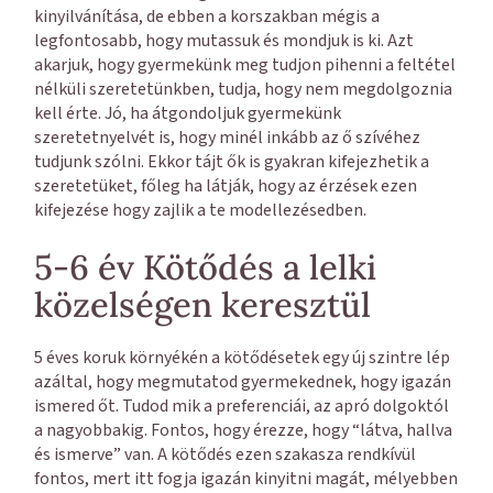
kinyilvánítása, de ebben a korszakban mégis a
legfontosabb, hogy mutassuk és mondjuk is ki. Azt
akarjuk, hogy gyermekünk meg tudjon pihenni a feltétel
nélküli szeretetünkben, tudja, hogy nem megdolgoznia
kell érte. Jó, ha átgondoljuk gyermekünk
szeretetnyelvét is, hogy minél inkább az ő szívéhez
tudjunk szólni. Ekkor tájt ők is gyakran kifejezhetik a
szeretetüket, főleg ha látják, hogy az érzések ezen
kifejezése hogy zajlik a te modellezésedben.
5-6 év Kötődés a lelki
közelségen keresztül
5 éves koruk környékén a kötődésetek egy új szintre lép
azáltal, hogy megmutatod gyermekednek, hogy igazán
ismered őt. Tudod mik a preferenciái, az apró dolgoktól
a nagyobbakig. Fontos, hogy érezze, hogy “látva, hallva
és ismerve” van. A kötődés ezen szakasza rendkívül
fontos, mert itt fogja igazán kinyitni magát, mélyebben