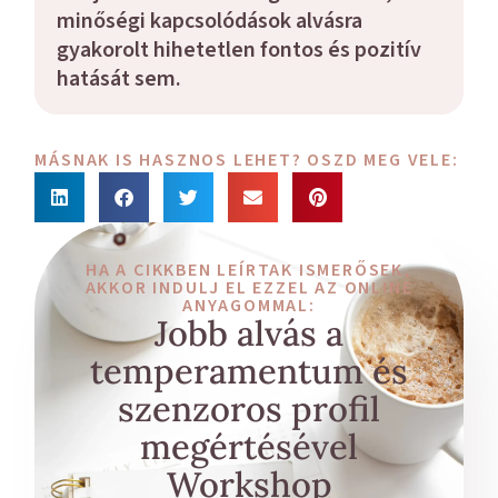
minőségi kapcsolódások alvásra
gyakorolt hihetetlen fontos és pozitív
hatását sem.
MÁSNAK IS HASZNOS LEHET? OSZD MEG VELE:
HA A CIKKBEN LEÍRTAK ISMERŐSEK,
AKKOR INDULJ EL EZZEL AZ ONLINE
ANYAGOMMAL:
Jobb alvás a
temperamentum és
szenzoros profil
megértésével
Workshop