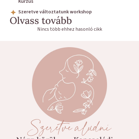
Kurzus
Szeretve változtatunk workshop
Olvass tovább
Nincs több ehhez hasonló cikk
Szeretve aludni