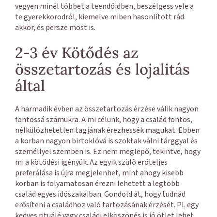
vegyen minél többet a teendőidben, beszélgess vele a
te gyerekkorodról, kiemelve miben hasonlított rád
akkor, és persze most is.
2-3 év Kötődés az
összetartozás és lojalitás
által
A harmadik évben az összetartozás érzése válik nagyon
fontossá számukra. A mi célunk, hogy a család fontos,
nélkülözhetetlen tagjának érezhessék magukat. Ebben
a korban nagyon birtoklóvá is szoktak válni tárggyal és
személlyel szemben is. Ez nem meglepő, tekintve, hogy
mi a kötődési igényük. Az egyik szülő erőteljes
preferálása is újra megjelenhet, mint ahogy kisebb
korban is folyamatosan érezni lehetett a legtöbb
család egyes időszakaiban. Gondold át, hogy tudnád
erősíteni a családhoz való tartozásának érzését. Pl. egy
kedves rituálé vagy családi elköszönés is jó ötlet lehet.