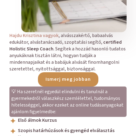
Hajdu Krisztina vagyok
, alvásszakértő, babaalvás
edukátor, alvástanácsadó, szoptatási segítő,
certified
Holistic Sleep Coach
. Segítek a hozzád hasonló tudatos
anyukáknak tisztán látni, hogyan tudják a
mindennapjaikat és a babájuk alvását finomhangolni
szeretettel, nyitottsággal, biztonsággal.
Ismerj meg jobban
💡 Ha szeretnél egyedül elindulni és tanulnál a
gyermekedről válaszkész szemlélettel, tudományos
hitelességgel, akkor ezeket az online tudásanyagokat
ajánlom figyelmedbe:
Első álmok Kurzus
Szopis határhúzások és gyengéd elválasztás