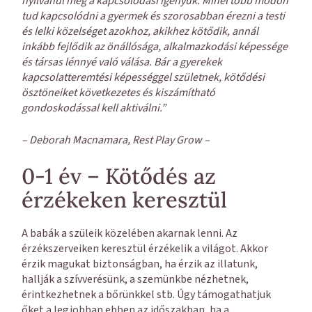
nyilvánul meg a kapcsolódási igényük. Minél több módon
tud kapcsolódni a gyermek és szorosabban érezni a testi
és lelki közelséget azokhoz, akikhez kötődik, annál
inkább fejlődik az önállósága, alkalmazkodási képessége
és társas lénnyé való válása. Bár a gyerekek
kapcsolatteremtési képességgel születnek, kötődési
ösztöneiket következetes és kiszámítható
gondoskodással kell aktiválni.”
– Deborah Macnamara, Rest Play Grow –
0-1 év – Kötődés az
érzékeken keresztül
A babák a szüleik közelében akarnak lenni. Az
érzékszerveiken keresztül érzékelik a világot. Akkor
érzik magukat biztonságban, ha érzik az illatunk,
hallják a szívverésünk, a szemünkbe nézhetnek,
érintkezhetnek a bőrünkkel stb. Úgy támogathatjuk
őket a legjobban ebben az időszakban, ha a