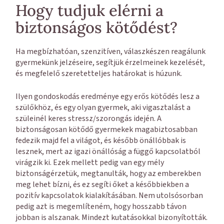
Hogy tudjuk elérni a
biztonságos kötődést?
Ha megbízhatóan, szenzitíven, válaszkészen reagálunk
gyermekünk jelzéseire, segítjük érzelmeinek kezelését,
és megfelelő szeretetteljes határokat is húzunk.
Ilyen gondoskodás eredménye egy erős kötődés lesz a
szülőkhöz, és egy olyan gyermek, aki vigasztalást a
szüleinél keres stressz/szorongás idején. A
biztonságosan kötődő gyermekek magabiztosabban
fedezik majd fel a világot, és később önállóbbak is
lesznek, mert az igazi önállóság a függő kapcsolatból
virágzik ki. Ezek mellett pedig van egy mély
biztonságérzetük, megtanulták, hogy az emberekben
meg lehet bízni, és ez segíti őket a későbbiekben a
pozitív kapcsolatok kialakításában. Nem utolsósorban
pedig azt is megemlíteném, hogy hosszabb távon
jobban is alszanak. Mindezt kutatásokkal bizonyították.