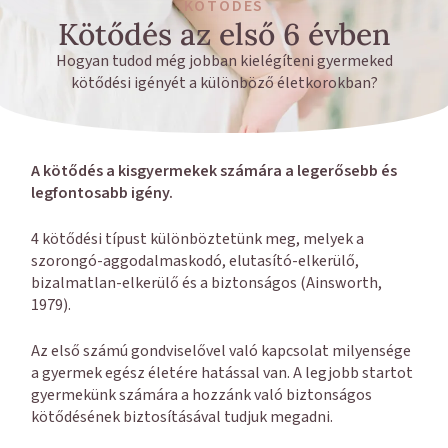
KÖTŐDÉS
Kötődés az első 6 évben
Hogyan tudod még jobban kielégíteni gyermeked
kötődési igényét a különböző életkorokban?
A kötődés a kisgyermekek számára a legerősebb és
legfontosabb igény.
4 kötődési típust különböztetünk meg, melyek a
szorongó-aggodalmaskodó, elutasító-elkerülő,
bizalmatlan-elkerülő és a biztonságos (Ainsworth,
1979).
Az első számú gondviselővel való kapcsolat milyensége
a gyermek egész életére hatással van. A legjobb startot
gyermekünk számára a hozzánk való biztonságos
kötődésének biztosításával tudjuk megadni.